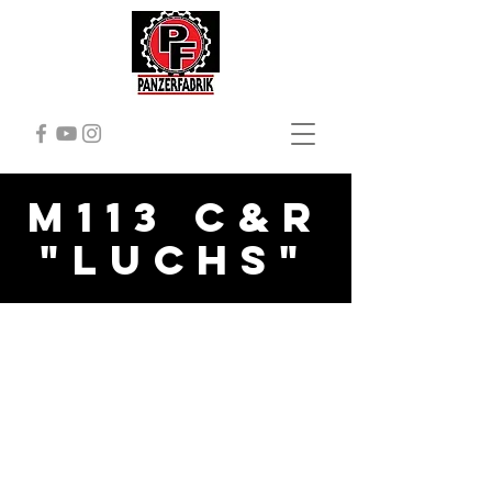
M113 C&R
"Luchs"